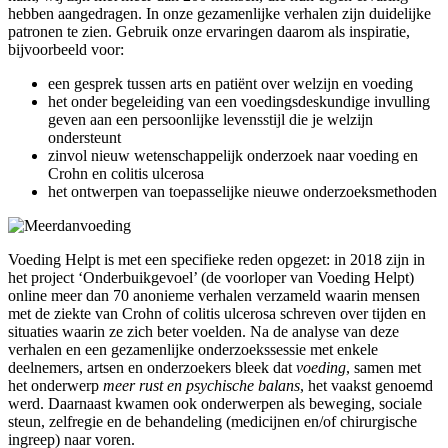
hebben aangedragen. In onze gezamenlijke verhalen zijn duidelijke
patronen te zien. Gebruik onze ervaringen daarom als inspiratie,
bijvoorbeeld voor:
een gesprek tussen arts en patiënt over welzijn en voeding
het onder begeleiding van een voedingsdeskundige invulling
geven aan een persoonlijke levensstijl die je welzijn
ondersteunt
zinvol nieuw wetenschappelijk onderzoek naar voeding en
Crohn en colitis ulcerosa
het ontwerpen van toepasselijke nieuwe onderzoeksmethoden
Voeding Helpt is met een specifieke reden opgezet: in 2018 zijn in
het project ‘Onderbuikgevoel’ (de voorloper van Voeding Helpt)
online meer dan 70 anonieme verhalen verzameld waarin mensen
met de ziekte van Crohn of colitis ulcerosa schreven over tijden en
situaties waarin ze zich beter voelden. Na de analyse van deze
verhalen en een gezamenlijke onderzoekssessie met enkele
deelnemers, artsen en onderzoekers bleek dat
voeding
, samen met
het onderwerp
meer rust en psychische balans
, het vaakst genoemd
werd. Daarnaast kwamen ook onderwerpen als beweging, sociale
steun, zelfregie en de behandeling (medicijnen en/of chirurgische
ingreep) naar voren.